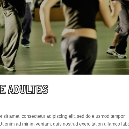
E ADULTES
r sit amet, consectetur adipiscing elit, sed do eiusmod tempor
 Ut enim ad minim veniam, quis nostrud exercitation ullamco lab